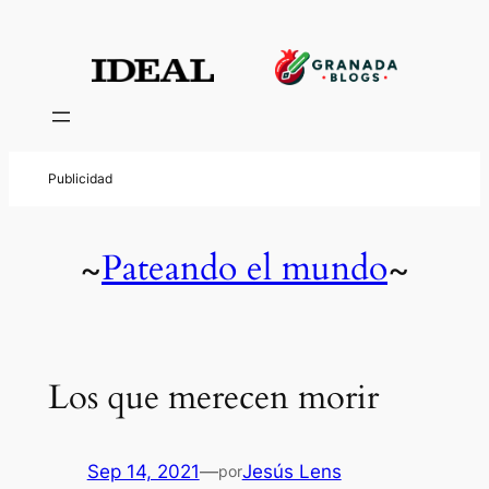
Pateando el mundo
~
~
Los que merecen morir
Sep 14, 2021
—
Jesús Lens
por