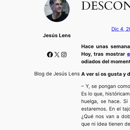
DESCO
Dic 4, 
Jesús Lens
Hace unas semanas
Facebook
X
Instagram
Hoy, tras mostrar
e
odiados del moment
Blog de Jesús Lens
A ver si os gusta y 
– Y, se pongan como
Es lo que, histórica
huelga, se hace. Si
estaremos. En el ta
¿Qué nos van a dob
que ni idea tienen d