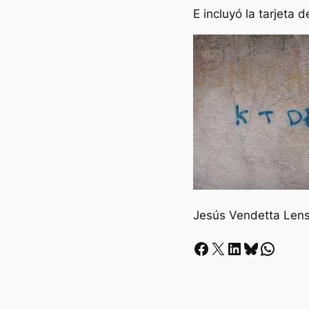
E incluyó la tarjeta d
Jesús Vendetta Len
Facebook
X
LinkedIn
Bluesky
Whatsapp