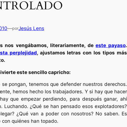
NTROLADO
2010
—
Jesús Lens
por
 nos vengábamos, literariamente, de
este payaso
.
sta perplejidad
, ajustamos letras con los tipos má
o.
divierte este sencillo capricho:
 se pongan, tenemos que defender nuestros derechos.
mente, hemos hecho los trabajadores. Y si hay que hacer
 hay que empezar perdiendo, para después ganar, ahí
Es
jo. Luchando. ¿Qué se han pensado esos explotadores?
legar? ¿Qué van a poder con nosotros? No saben. Es
e con quiénes han topado.