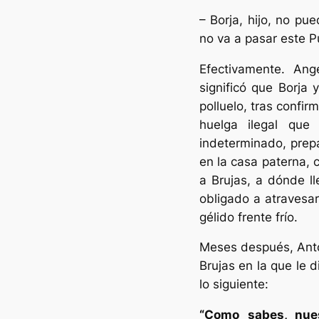
– Borja, hijo, no pu
no va a pasar este P
Efectivamente. An
significó que Borja 
polluelo, tras confi
huelga ilegal que
indeterminado, prepa
en la casa paterna, 
a Brujas, a dónde l
obligado a atravesa
gélido frente frío.
Meses después, Anto
Brujas en la que le d
lo siguiente:
“Como sabes, nue