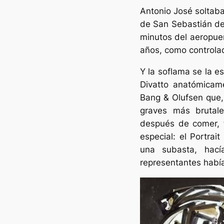
Antonio José soltaba
de San Sebastián de 
minutos del aeropuer
años, como controla
Y la soflama se la e
Divatto anatómicame
Bang & Olufsen que,
graves más brutal
después de comer, 
especial: el Portra
una subasta, hací
representantes había