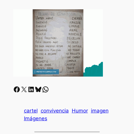
Facebook
X
LinkedIn
Bluesky
Whatsapp
cartel
convivencia
Humor
imagen
Imágenes