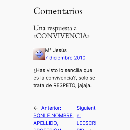
Comentarios
Una respuesta a
«CONVIVENCIA»
Mª Jesús
7 diciembre 2010
¿Has visto lo sencilla que
es la convivencia?, solo se
trata de RESPETO, jajaja.
←
Anterior:
Siguient
PONLE NOMBRE,
e:
APELLIDO,
LEESCRI