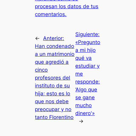
procesan los datos de tus
comentarios.
Siguiente:
←
Anterior:
«Pregunto
Han condenado
a mi hijo
a un matrimonio
qué va
que agredió a
estudiar y
cinco
me
profesores del
responde:
instituto de su
‘Algo que
hija; esto es lo
se gane
que nos debe
mucho
preocupar y no
dinero'»
tanto Florentino
→