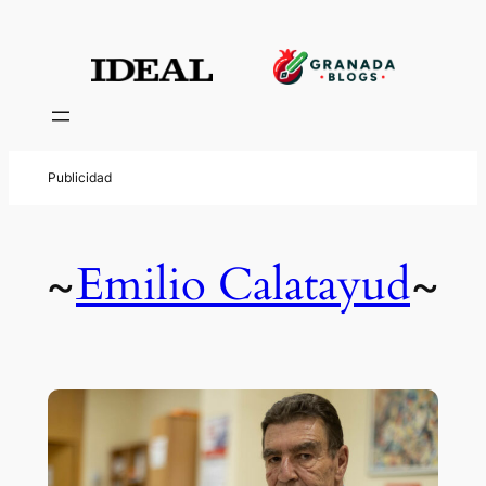
Emilio Calatayud
~
~