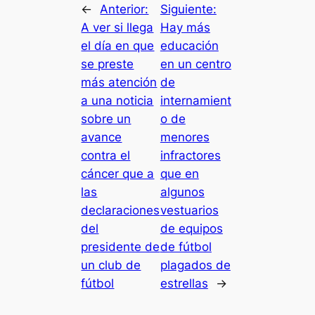
←
Anterior:
Siguiente:
A ver si llega
Hay más
el día en que
educación
se preste
en un centro
más atención
de
a una noticia
internamient
sobre un
o de
avance
menores
contra el
infractores
cáncer que a
que en
las
algunos
declaraciones
vestuarios
del
de equipos
presidente de
de fútbol
un club de
plagados de
fútbol
estrellas
→