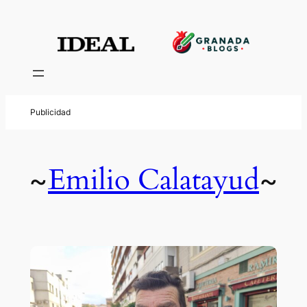
Emilio Calatayud
~
~