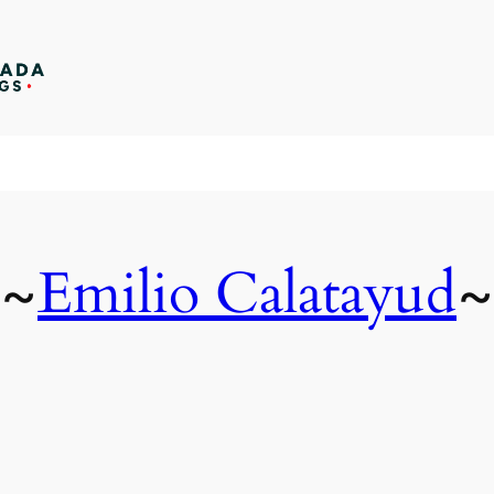
Emilio Calatayud
~
~