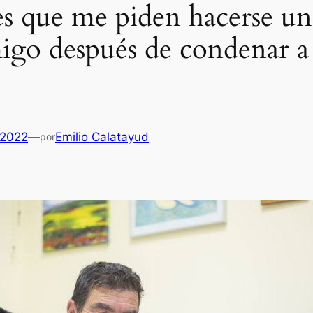
s que me piden hacerse un
migo después de condenar a
 2022
—
Emilio Calatayud
por