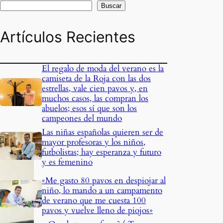
Buscar
Artículos Recientes
El regalo de moda del verano es la
camiseta de la Roja con las dos
estrellas, vale cien pavos y, en
muchos casos, las compran los
abuelos; esos sí que son los
campeones del mundo
Las niñas españolas quieren ser de
mayor profesoras y los niños,
futbolistas; hay esperanza y futuro
y es femenino
«Me gasto 80 pavos en despiojar al
niño, lo mando a un campamento
de verano que me cuesta 100
pavos y vuelve lleno de piojos»