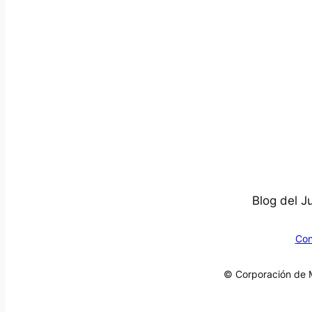
Blog del J
Con
© Corporación de M