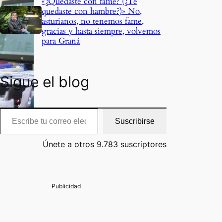
«¿Quedaste con fame? (¿Te
quedaste con hambre?)» No,
asturianos, no tenemos fame,
gracias y hasta siempre, volvemos
para Graná
Sigue el blog
cribe tu correo electrónico…
Suscribirse
Únete a otros 9.783 suscriptores