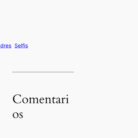
dres
Selfis
Comentari
os