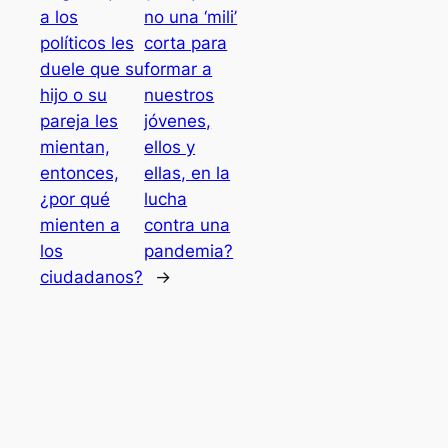
a los
no una ‘mili’
políticos les
corta para
duele que su
formar a
hijo o su
nuestros
pareja les
jóvenes,
mientan,
ellos y
entonces,
ellas, en la
¿por qué
lucha
mienten a
contra una
los
pandemia?
ciudadanos?
→