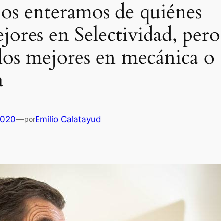
os enteramos de quiénes
jores en Selectividad, pero
los mejores en mecánica o
a
2020
—
Emilio Calatayud
por