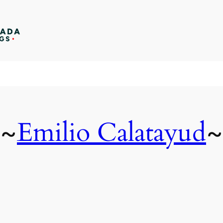
Emilio Calatayud
~
~