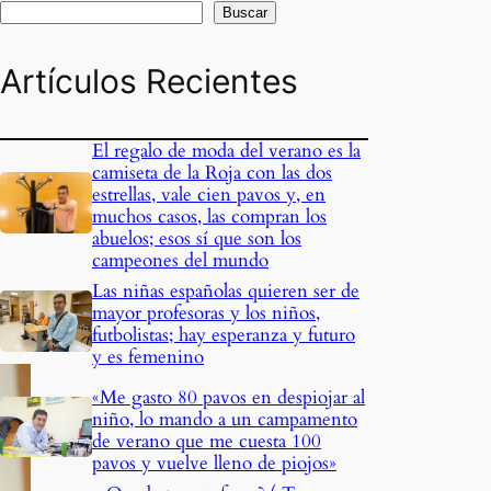
Buscar
Artículos Recientes
El regalo de moda del verano es la
camiseta de la Roja con las dos
estrellas, vale cien pavos y, en
muchos casos, las compran los
abuelos; esos sí que son los
campeones del mundo
Las niñas españolas quieren ser de
mayor profesoras y los niños,
futbolistas; hay esperanza y futuro
y es femenino
«Me gasto 80 pavos en despiojar al
niño, lo mando a un campamento
de verano que me cuesta 100
pavos y vuelve lleno de piojos»