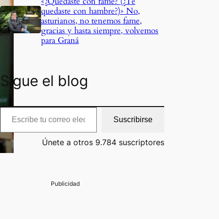
«¿Quedaste con fame? (¿Te
quedaste con hambre?)» No,
asturianos, no tenemos fame,
gracias y hasta siempre, volvemos
para Graná
Sigue el blog
cribe tu correo electrónico…
Suscribirse
Únete a otros 9.784 suscriptores