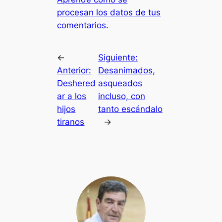
procesan los datos de tus
comentarios.
←
Siguiente:
Anterior:
Desanimados,
Deshered
asqueados
ar a los
incluso, con
hijos
tanto escándalo
tiranos
→