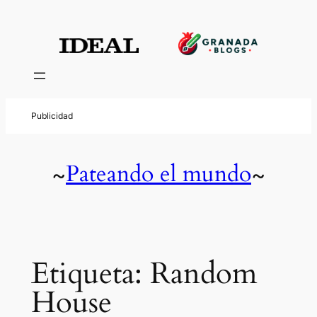
Saltar
al
contenido
Pateando el mundo
~
~
Etiqueta:
Random
House