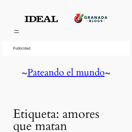
Saltar
al
contenido
Pateando el mundo
~
~
Etiqueta:
amores
que matan