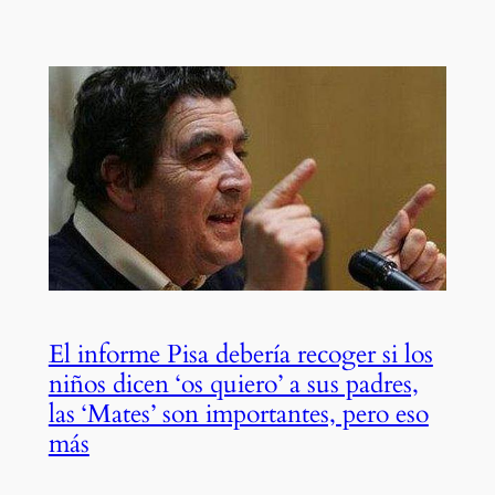
El informe Pisa debería recoger si los
niños dicen ‘os quiero’ a sus padres,
las ‘Mates’ son importantes, pero eso
más