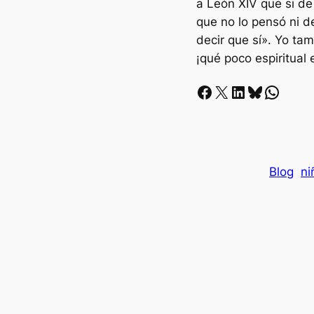
a León XIV que si de
que no lo pensó ni d
decir que sí». Yo tam
¡qué poco espiritual e
Facebook
X
LinkedIn
Bluesky
Whatsapp
Blog
ni