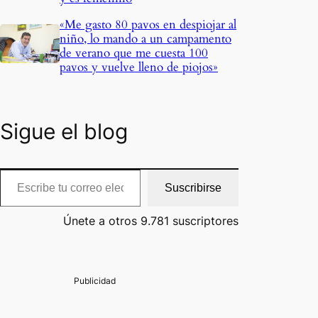
«Me gasto 80 pavos en despiojar al
niño, lo mando a un campamento
de verano que me cuesta 100
pavos y vuelve lleno de piojos»
Sigue el blog
cribe tu correo electrónico…
Suscribirse
Únete a otros 9.781 suscriptores