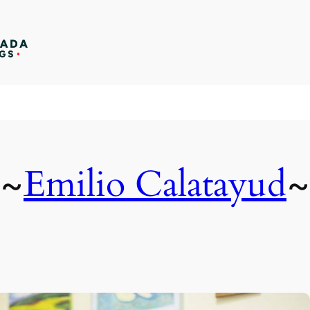
Emilio Calatayud
~
~