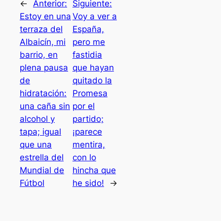
←
Anterior:
Siguiente:
Estoy en una
Voy a ver a
terraza del
España,
Albaicín, mi
pero me
barrio, en
fastidia
plena pausa
que hayan
de
quitado la
hidratación:
Promesa
una caña sin
por el
alcohol y
partido;
tapa; igual
¡parece
que una
mentira,
estrella del
con lo
Mundial de
hincha que
Fútbol
he sido!
→