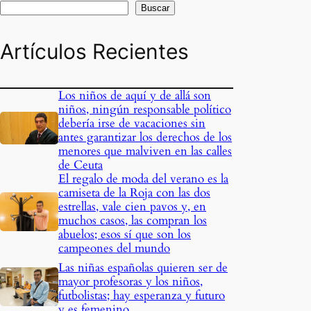
Buscar
Artículos Recientes
Los niños de aquí y de allá son
niños, ningún responsable político
debería irse de vacaciones sin
antes garantizar los derechos de los
menores que malviven en las calles
de Ceuta
El regalo de moda del verano es la
camiseta de la Roja con las dos
estrellas, vale cien pavos y, en
muchos casos, las compran los
abuelos; esos sí que son los
campeones del mundo
Las niñas españolas quieren ser de
mayor profesoras y los niños,
futbolistas; hay esperanza y futuro
y es femenino