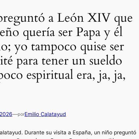
preguntó a León XIV que
eño quería ser Papa y él
no; yo tampoco quise ser
ité para tener un sueldo
poco espiritual era, ja, ja,
Es
 2026
—
Emilio Calatayud
por
alatayud. Durante su visita a España, un niño preguntó