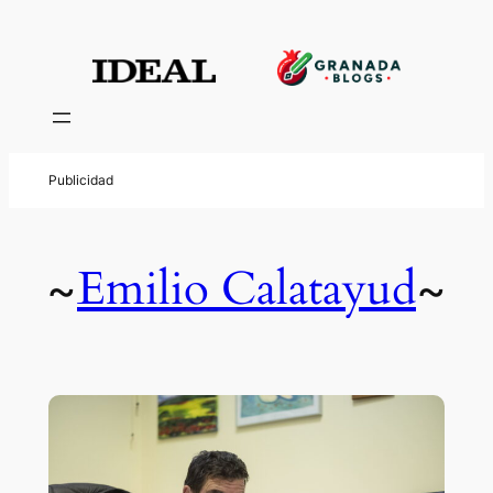
Emilio Calatayud
~
~