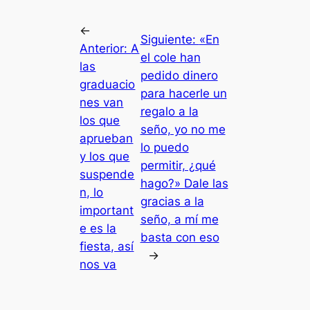
←
Siguiente:
«En
Anterior:
A
el cole han
las
pedido dinero
graduacio
para hacerle un
nes van
regalo a la
los que
seño, yo no me
aprueban
lo puedo
y los que
permitir, ¿qué
suspende
hago?» Dale las
n, lo
gracias a la
important
seño, a mí me
e es la
basta con eso
fiesta, así
→
nos va