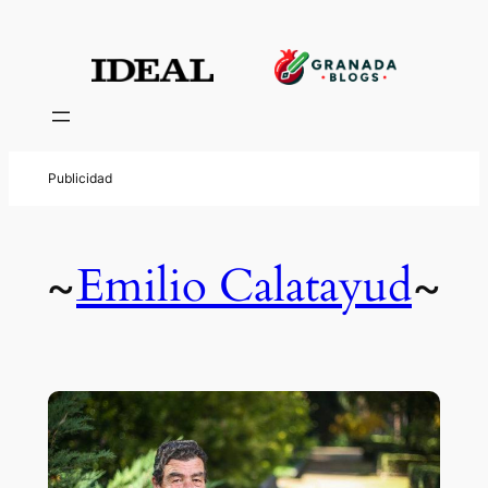
Emilio Calatayud
~
~