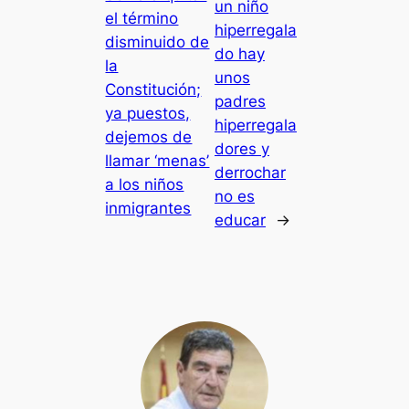
un niño
el término
hiperregala
disminuido de
do hay
la
unos
Constitución;
padres
ya puestos,
hiperregala
dejemos de
dores y
llamar ‘menas’
derrochar
a los niños
no es
inmigrantes
educar
→