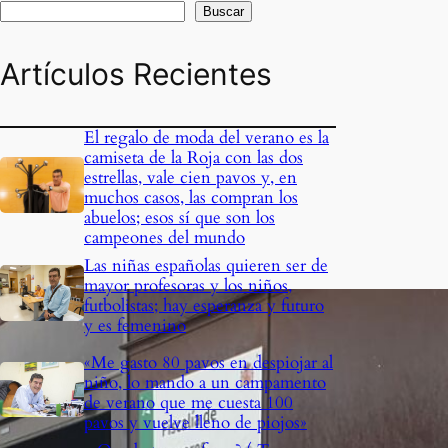
Buscar
Artículos Recientes
El regalo de moda del verano es la
camiseta de la Roja con las dos
estrellas, vale cien pavos y, en
muchos casos, las compran los
abuelos; esos sí que son los
campeones del mundo
Las niñas españolas quieren ser de
mayor profesoras y los niños,
futbolistas; hay esperanza y futuro
y es femenino
«Me gasto 80 pavos en despiojar al
niño, lo mando a un campamento
de verano que me cuesta 100
pavos y vuelve lleno de piojos»