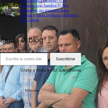
«¿Quedaste con fame? (¿Te
quedaste con hambre?)» No,
asturianos, no tenemos fame,
gracias y hasta siempre, volvemos
para Graná
Sigue el blog
cribe tu correo electrónico…
Suscribirse
Únete a otros 9.782 suscriptores