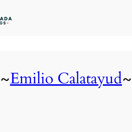
Emilio Calatayud
~
~