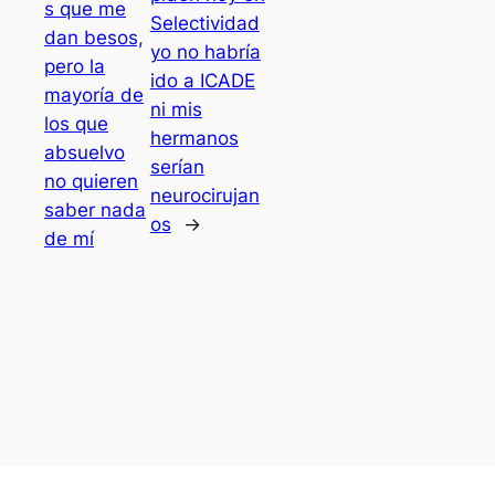
s que me
Selectividad
dan besos,
yo no habría
pero la
ido a ICADE
mayoría de
ni mis
los que
hermanos
absuelvo
serían
no quieren
neurocirujan
saber nada
os
→
de mí