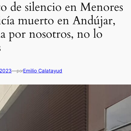
 de silencio en Menores
licía muerto en Andújar,
a por nosotros, no lo
s
 2023
—
Emilio Calatayud
por