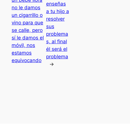
un bebé llora
enseñas
no le damos
a tu hijo a
un cigarrillo o
resolver
vino para que
sus
se calle, pero
problema
sí le damos el
s, al final
móvil, nos
él será el
estamos
problema
equivocando
→