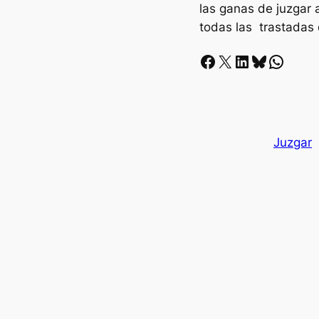
las ganas de juzgar 
todas las trastadas q
Facebook
X
LinkedIn
Bluesky
Whatsapp
Juzgar