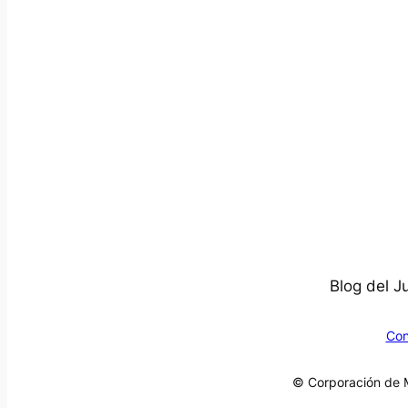
Blog del J
Con
© Corporación de M