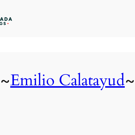
Emilio Calatayud
~
~