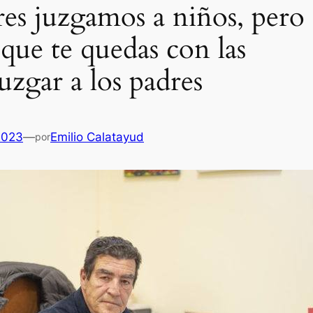
s juzgamos a niños, pero
que te quedas con las
uzgar a los padres
2023
—
Emilio Calatayud
por