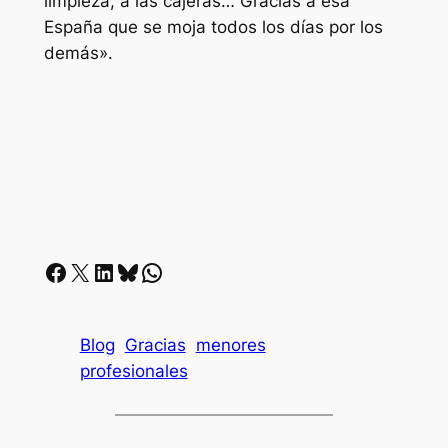
limpieza, a las cajeras… Gracias a esa
España que se moja todos los días por los
demás».
Facebook
X
LinkedIn
Bluesky
Whatsapp
Blog
Gracias
menores
profesionales