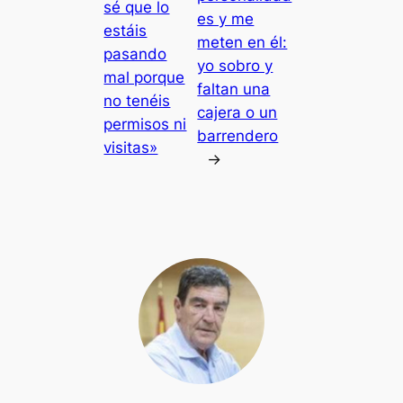
sé que lo
es y me
estáis
meten en él:
pasando
yo sobro y
mal porque
faltan una
no tenéis
cajera o un
permisos ni
barrendero
visitas»
→