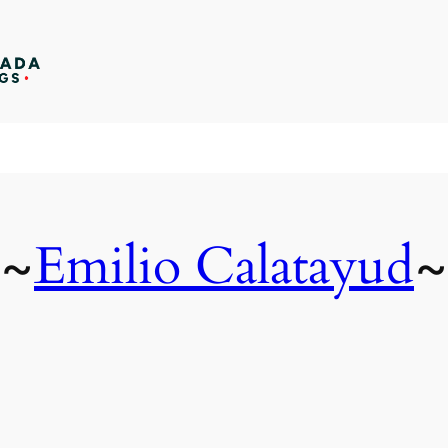
Emilio Calatayud
~
~