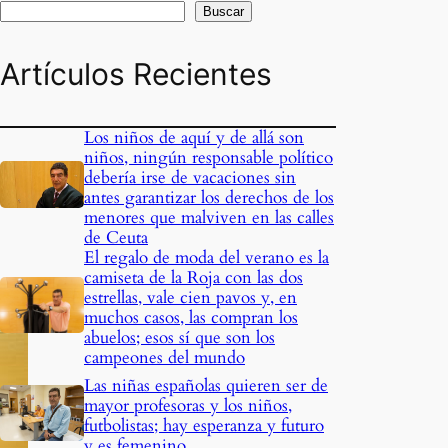
Buscar
Artículos Recientes
Los niños de aquí y de allá son
niños, ningún responsable político
debería irse de vacaciones sin
antes garantizar los derechos de los
menores que malviven en las calles
de Ceuta
El regalo de moda del verano es la
camiseta de la Roja con las dos
estrellas, vale cien pavos y, en
muchos casos, las compran los
abuelos; esos sí que son los
campeones del mundo
Las niñas españolas quieren ser de
mayor profesoras y los niños,
futbolistas; hay esperanza y futuro
y es femenino