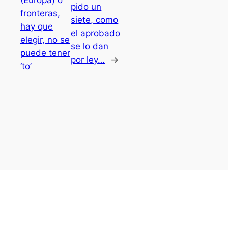
(Europa) o
pido un
fronteras,
siete, como
hay que
el aprobado
elegir, no se
se lo dan
puede tener
por ley…
→
‘to’