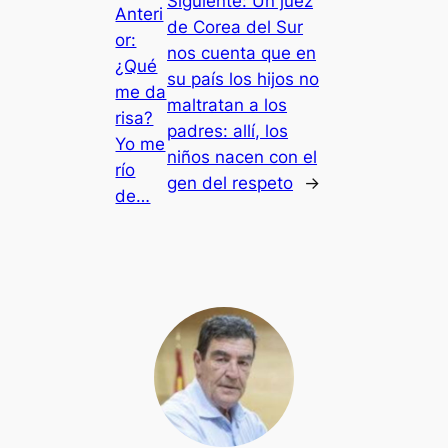
Siguiente:
Un juez
Anteri
de Corea del Sur
or:
nos cuenta que en
¿Qué
su país los hijos no
me da
maltratan a los
risa?
padres: allí, los
Yo me
niños nacen con el
río
gen del respeto
→
de…