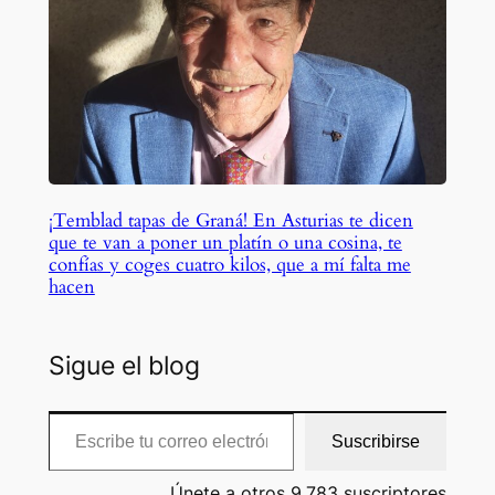
¡Temblad tapas de Graná! En Asturias te dicen
que te van a poner un platín o una cosina, te
confías y coges cuatro kilos, que a mí falta me
hacen
Sigue el blog
Escribe tu correo electrónico…
Suscribirse
Únete a otros 9.783 suscriptores