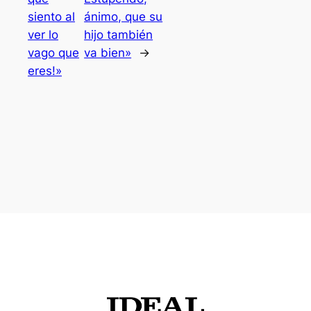
siento al
ánimo, que su
ver lo
hijo también
vago que
va bien»
→
eres!»