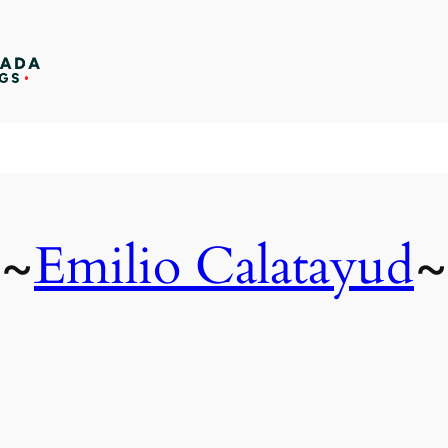
Emilio Calatayud
~
~