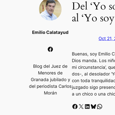
Del ‘Yo s
al ‘Yo so
Emilio Calatayud
Oct 21,
Facebook
Buenas, soy Emilio C
Dios manda. Los niño
Blog del Juez de
mi circunstancia’, q
Menores de
dos-, al desolador ‘Y
Granada jubilado y
con toda tranquilidad
del periodista Carlos
juzgado sigo presenc
Morán
a un chico o una chic
Facebook
X
LinkedIn
Bluesky
Whatsapp