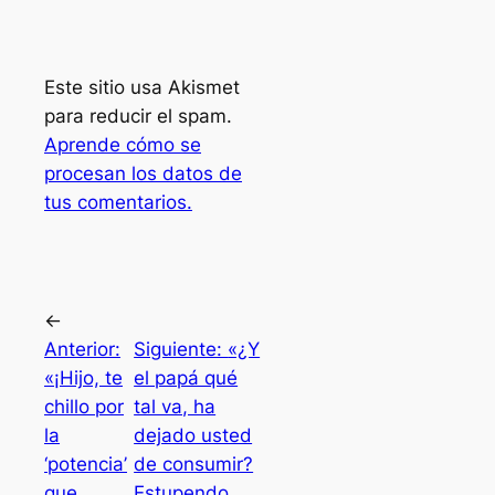
Este sitio usa Akismet
para reducir el spam.
Aprende cómo se
procesan los datos de
tus comentarios.
←
Anterior:
Siguiente:
«¿Y
«¡Hijo, te
el papá qué
chillo por
tal va, ha
la
dejado usted
‘potencia’
de consumir?
que
Estupendo,