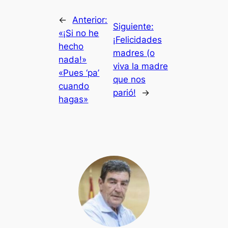
←
Anterior:
Siguiente:
«¡Si no he
¡Felicidades
hecho
madres (o
nada!»
viva la madre
«Pues ‘pa’
que nos
cuando
parió!
→
hagas»