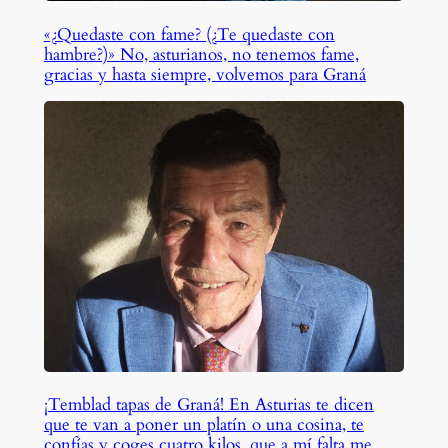
«¿Quedaste con fame? (¿Te quedaste con
hambre?)» No, asturianos, no tenemos fame,
gracias y hasta siempre, volvemos para Graná
¡Temblad tapas de Graná! En Asturias te dicen
que te van a poner un platín o una cosina, te
confías y coges cuatro kilos, que a mí falta me