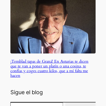
¡Temblad tapas de Graná! En Asturias te dicen
que te van a poner un platín o una cosina, te
confías y coges cuatro kilos, que a mí falta me
hacen
Sigue el blog
Escribe tu correo electrónico…