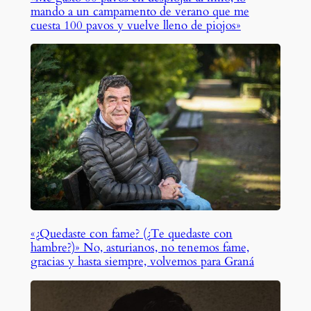
mando a un campamento de verano que me
cuesta 100 pavos y vuelve lleno de piojos»
«¿Quedaste con fame? (¿Te quedaste con
hambre?)» No, asturianos, no tenemos fame,
gracias y hasta siempre, volvemos para Graná