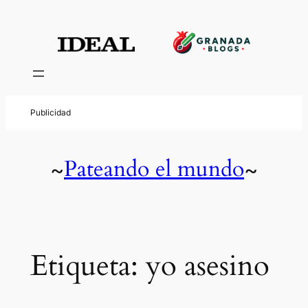
Saltar
al
contenido
Pateando el mundo
~
~
Etiqueta:
yo asesino