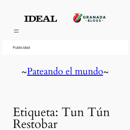
Saltar
al
contenido
Pateando el mundo
~
~
Etiqueta:
Tun Tún
Restobar