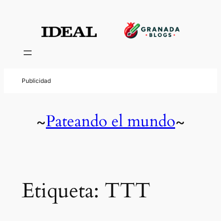
Saltar
al
contenido
Pateando el mundo
~
~
Etiqueta:
TTT