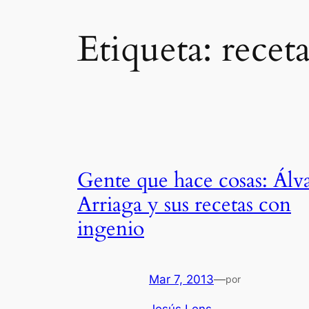
Etiqueta:
recet
Gente que hace cosas: Álv
Arriaga y sus recetas con
ingenio
Mar 7, 2013
—
por
Jesús Lens