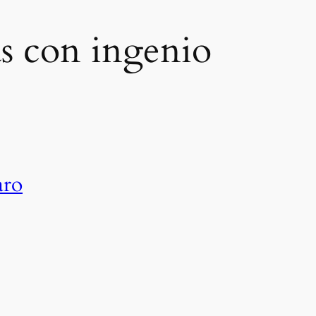
as con ingenio
aro