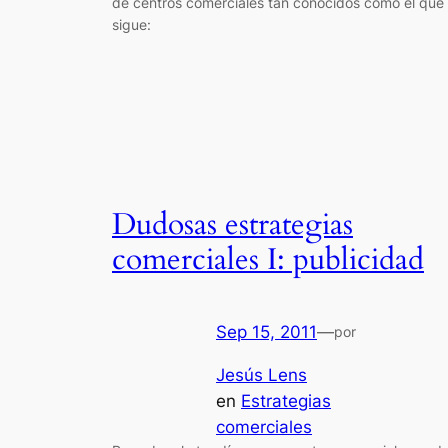
de centros comerciales tan conocidos como el que
sigue:
Dudosas estrategias
comerciales I: publicidad
Sep 15, 2011
—
por
Jesús Lens
en
Estrategias
comerciales