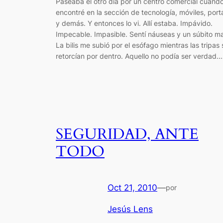
Paseaba el otro día por un centro comercial cuand
encontré en la sección de tecnología, móviles, portá
y demás. Y entonces lo vi. Allí estaba. Impávido.
Impecable. Impasible. Sentí náuseas y un súbito m
La bilis me subió por el esófago mientras las tripas
retorcían por dentro. Aquello no podía ser verdad.
SEGURIDAD, ANTE
TODO
Oct 21, 2010
—
por
Jesús Lens