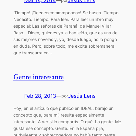
Mar 14, 2014
—
Jesús Lens
por
¡Tiempo! ¡Tieeeeeemmmmpooooo! Se busca. Tiempo.
Necesito. Tiempo. Para leer. Para leer un libro muy
especial: Las señoras de Paraná, de Manuel Villar
Raso. Dicen, quiénes ya la han leído, que es una de
sus mejores novelas y, yo, desde luego, no lo pongo
en duda. Pero, sobre todo, me excita sobremanera
que transcurra en…
Gente interesante
Feb 28, 2013
—
Jesús Lens
por
Hoy, en el artículo que publico en IDEAL, barajo un
concepto que, para mí, resulta especialmente
interesante. A ver si lo compartís. O qué. La gente. Me
gusta ese concepto. Gente. En la España pija,
burbujeante y sobrecogedora no había tanto gente