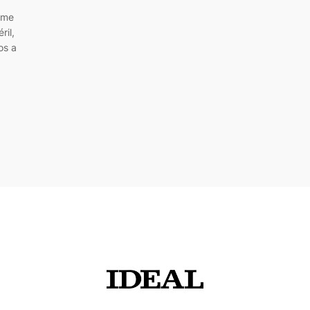
 me
ril,
os a