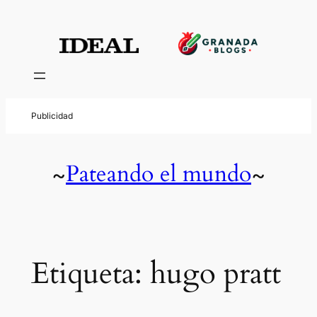
Saltar
al
contenido
Pateando el mundo
~
~
Etiqueta:
hugo pratt