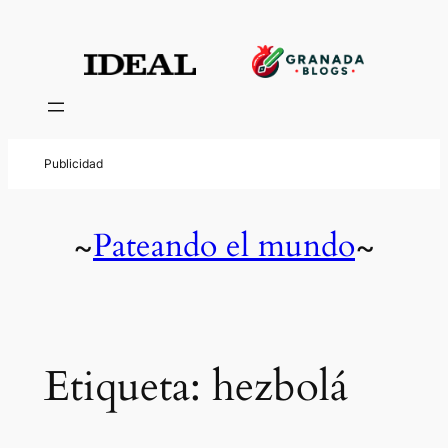
Saltar
al
contenido
Pateando el mundo
~
~
Etiqueta:
hezbolá