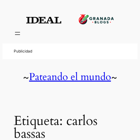
Saltar
al
contenido
Pateando el mundo
~
~
Etiqueta:
carlos
bassas