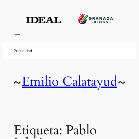
Saltar
al
contenido
Emilio Calatayud
~
~
Etiqueta:
Pablo