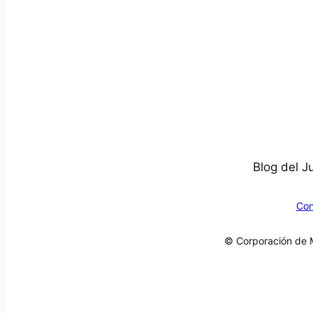
Blog del J
Con
© Corporación de M