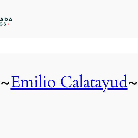
Emilio Calatayud
~
~