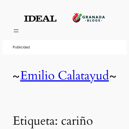
Saltar
al
contenido
Emilio Calatayud
~
~
Etiqueta:
cariño