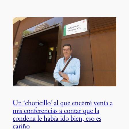
Un ‘choricillo’ al que encerré venía a
mis conferencias a contar que la
condena le había ido bien, eso es
cariño