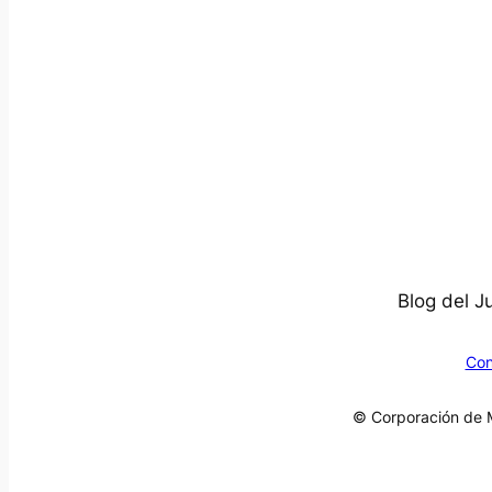
Blog del J
Con
© Corporación de M