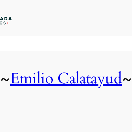
Emilio Calatayud
~
~