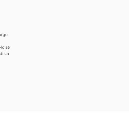
argo
 No se
di un