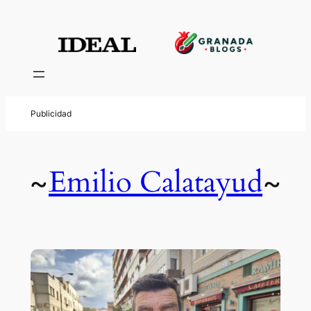
Emilio Calatayud
~
~