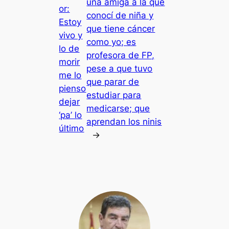
una amiga a la que
or:
conocí de niña y
Estoy
que tiene cáncer
vivo y
como yo; es
lo de
profesora de FP,
morir
pese a que tuvo
me lo
que parar de
pienso
estudiar para
dejar
medicarse; que
‘pa’ lo
aprendan los ninis
último
→