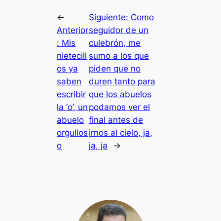
←
Siguiente:
Como
Anterior
seguidor de un
:
Mis
culebrón, me
nietecill
sumo a los que
os ya
piden que no
saben
duren tanto para
escribir
que los abuelos
la ‘o’, un
podamos ver el
abuelo
final antes de
orgullos
irnos al cielo, ja,
o
ja, ja
→