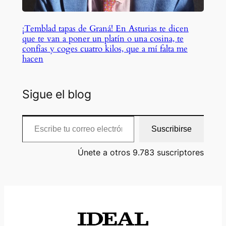
¡Temblad tapas de Graná! En Asturias te dicen
que te van a poner un platín o una cosina, te
confías y coges cuatro kilos, que a mí falta me
hacen
Sigue el blog
Escribe tu correo electrónico…
Suscribirse
Únete a otros 9.783 suscriptores