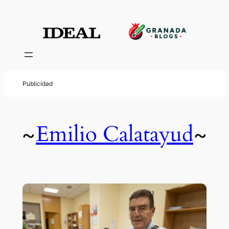
Emilio Calatayud
~
~