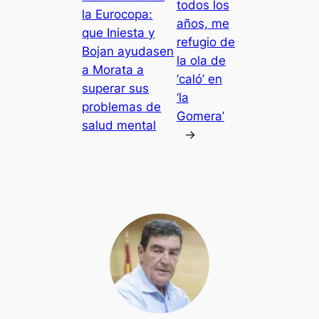
todos los
la Eurocopa:
años, me
que Iniesta y
refugio de
Bojan ayudasen
la ola de
a Morata a
‘caló’ en
superar sus
‘la
problemas de
Gomera’
salud mental
→