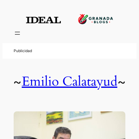
Emilio Calatayud
~
~