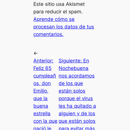
Este sitio usa Akismet
para reducir el spam.
Aprende cómo se
procesan los datos de tus
comentarios.
←
Anterior:
Siguiente:
En
Feliz 65
Nochebuena
cumpleañ
nos acordamos
os, don
de los que
Emilio,
están solos
que la
porque el virus
buena
les ha quitado a
estrella
alguien y de los
con la que
que están solos
nació le
para evitar más