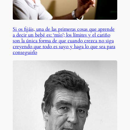
Si os fijáis, una de las primeras cosas que aprende
a decir un bebé es: ‘mío’; los límites y el cariño
son la única forma de que cuando crezca no siga
creyendo que todo es suyo y haga lo que sea para
conseguirlo