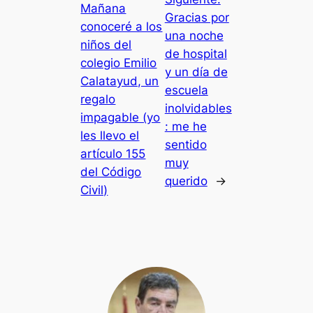
Mañana
Gracias por
conoceré a los
una noche
niños del
de hospital
colegio Emilio
y un día de
Calatayud, un
escuela
regalo
inolvidables
impagable (yo
: me he
les llevo el
sentido
artículo 155
muy
del Código
querido
→
Civil)