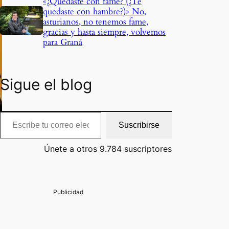
«¿Quedaste con fame? (¿Te
quedaste con hambre?)» No,
asturianos, no tenemos fame,
gracias y hasta siempre, volvemos
para Graná
Sigue el blog
cribe tu correo electrónico…
Suscribirse
Únete a otros 9.784 suscriptores