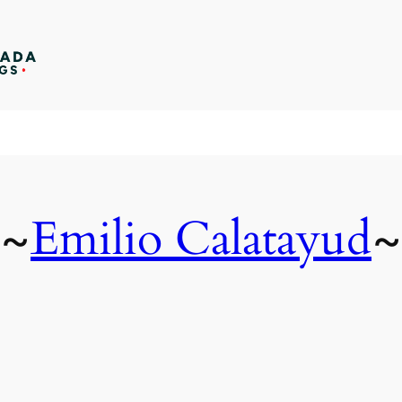
Emilio Calatayud
~
~