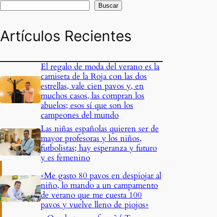
Buscar
Artículos Recientes
El regalo de moda del verano es la
camiseta de la Roja con las dos
estrellas, vale cien pavos y, en
muchos casos, las compran los
abuelos; esos sí que son los
campeones del mundo
Las niñas españolas quieren ser de
mayor profesoras y los niños,
futbolistas; hay esperanza y futuro
y es femenino
«Me gasto 80 pavos en despiojar al
niño, lo mando a un campamento
de verano que me cuesta 100
pavos y vuelve lleno de piojos»