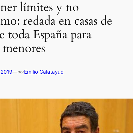
ner límites y no
smo: redada en casas de
de toda España para
 a menores
 2019
—
Emilio Calatayud
por