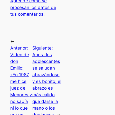
Aprende cómo se
procesan los datos de
tus comentarios.
←
Anterior:
Siguiente:
Vídeo de
Ahora los
don
adolescentes
Emilio:
se saludan
«En 1987
abrazándose
me hice
y es bonito; el
juez de
abrazo es
Menores y
más cálido
no sabía
que darse la
ni lo que
mano o los
era un
dos besos
→