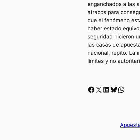
enganchados a las a
atracos para consegu
que el fenómeno est
haber estado equivo
seguridad hicieron 
las casas de apuesta
nacional, repito. La 
límites y no autorit
Facebook
X
LinkedIn
Bluesky
Whatsapp
Apuest