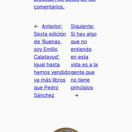
comentarios.
←
Anterior:
Siguiente:
Sexta edición
Si hay algo
de ‘Buenas,
que no
soy Emilio
entiendo
Calatayud’,
en esta
igual hasta
vida es a la
hemos vendido
gente que
ya más libros
no tiene
que Pedro
principios
Sánchez
→