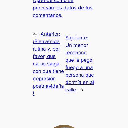
Aprende cómo se
procesan los datos de tus
comentarios.
←
Anterior:
Siguiente:
¡Bienvenida
Un menor
rutina y, por
reconoce
favor, que
que le pegó
nadie salga
fuego a una
con que tiene
persona que
depresión
dormía en al
postnavideña
calle
→
!