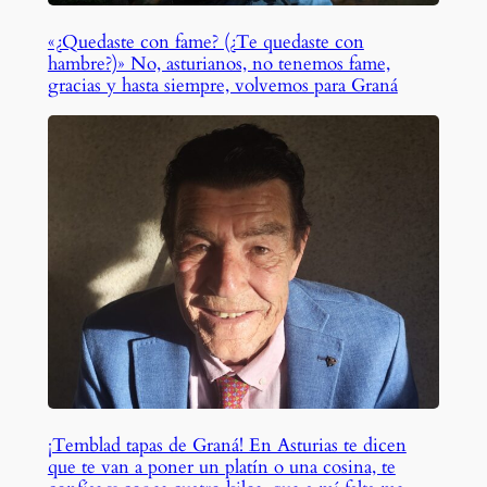
«¿Quedaste con fame? (¿Te quedaste con
hambre?)» No, asturianos, no tenemos fame,
gracias y hasta siempre, volvemos para Graná
¡Temblad tapas de Graná! En Asturias te dicen
que te van a poner un platín o una cosina, te