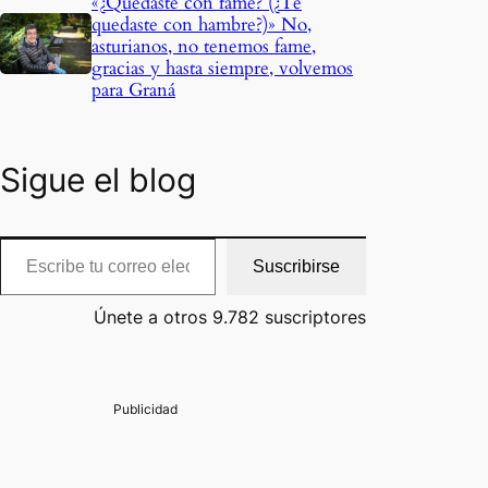
«¿Quedaste con fame? (¿Te
quedaste con hambre?)» No,
asturianos, no tenemos fame,
gracias y hasta siempre, volvemos
para Graná
Sigue el blog
cribe tu correo electrónico…
Suscribirse
Únete a otros 9.782 suscriptores