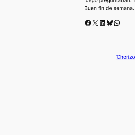
luego preguntaban. T
Buen fin de semana.
Facebook
X
LinkedIn
Bluesky
Whatsapp
‘Chorizo