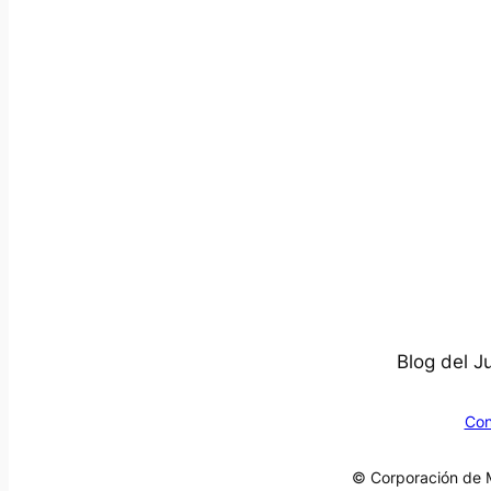
Blog del J
Con
© Corporación de M