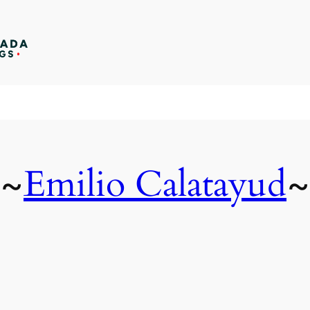
Emilio Calatayud
~
~