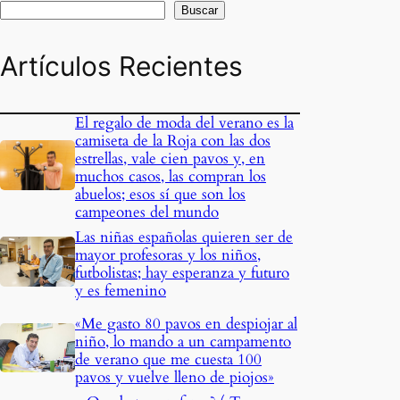
Buscar
Artículos Recientes
El regalo de moda del verano es la
camiseta de la Roja con las dos
estrellas, vale cien pavos y, en
muchos casos, las compran los
abuelos; esos sí que son los
campeones del mundo
Las niñas españolas quieren ser de
mayor profesoras y los niños,
futbolistas; hay esperanza y futuro
y es femenino
«Me gasto 80 pavos en despiojar al
niño, lo mando a un campamento
de verano que me cuesta 100
pavos y vuelve lleno de piojos»