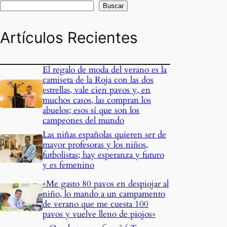
Buscar
Artículos Recientes
El regalo de moda del verano es la
camiseta de la Roja con las dos
estrellas, vale cien pavos y, en
muchos casos, las compran los
abuelos; esos sí que son los
campeones del mundo
Las niñas españolas quieren ser de
mayor profesoras y los niños,
futbolistas; hay esperanza y futuro
y es femenino
«Me gasto 80 pavos en despiojar al
niño, lo mando a un campamento
de verano que me cuesta 100
pavos y vuelve lleno de piojos»