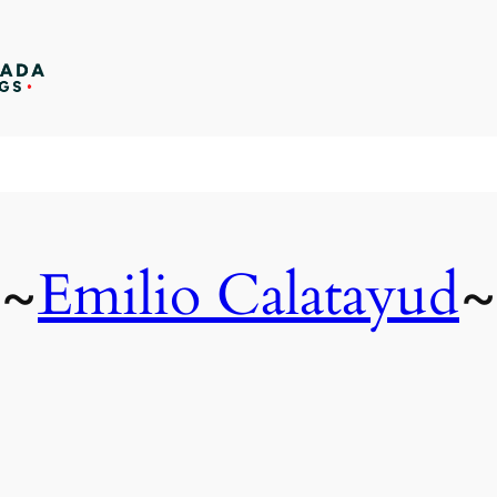
Emilio Calatayud
~
~