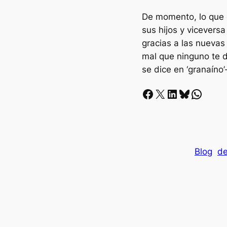
De momento, lo que 
sus hijos y viceversa
gracias a las nuevas
mal que ninguno te di
se dice en ‘granaíno’
Facebook
X
LinkedIn
Bluesky
Whatsapp
Blog
de