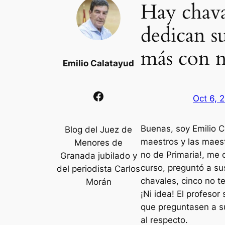
Hay chava
dedican s
más con n
Emilio Calatayud
Facebook
Oct 6, 
Buenas, soy Emilio 
Blog del Juez de
maestros y las maestr
Menores de
no de Primaria!, me 
Granada jubilado y
curso, preguntó a su
del periodista Carlos
chavales, cinco no t
Morán
¡Ni idea! El profes
que preguntasen a s
al respecto.