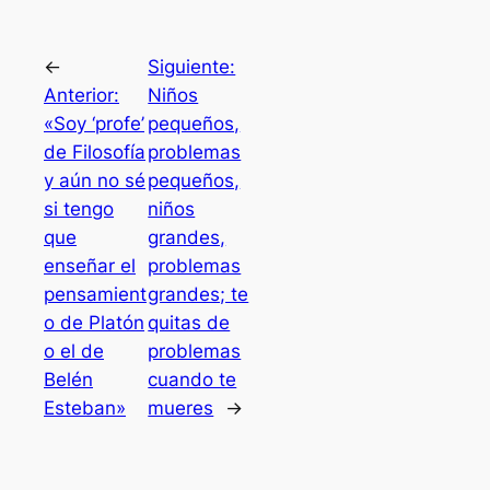
←
Siguiente:
Anterior:
Niños
«Soy ‘profe’
pequeños,
de Filosofía
problemas
y aún no sé
pequeños,
si tengo
niños
que
grandes,
enseñar el
problemas
pensamient
grandes; te
o de Platón
quitas de
o el de
problemas
Belén
cuando te
Esteban»
mueres
→