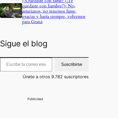
«¿Quedaste con fame? (¿Te
quedaste con hambre?)» No,
asturianos, no tenemos fame,
gracias y hasta siempre, volvemos
para Graná
Sigue el blog
cribe tu correo electrónico…
Suscribirse
Únete a otros 9.782 suscriptores