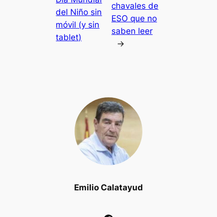
chavales de
del Niño sin
ESO que no
móvil (y sin
saben leer
tablet)
→
Emilio Calatayud