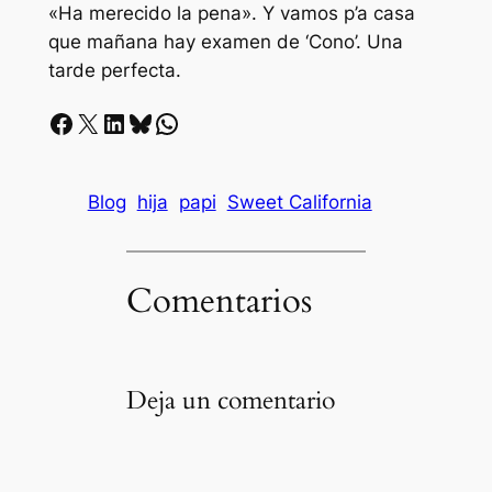
«Ha merecido la pena». Y vamos p’a casa
que mañana hay examen de ‘Cono’. Una
tarde perfecta.
Facebook
X
LinkedIn
Bluesky
Whatsapp
Blog
hija
papi
Sweet California
Comentarios
Deja un comentario